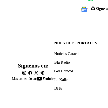
📺 Sigue a
NUESTROS PORTALES
Noticias Caracol
Blu Radio
Síguenos en:
Gol Caracol
instagram
facebook
twitter
google
youtube-
Más contenido en
La Kalle
footer
DiTu