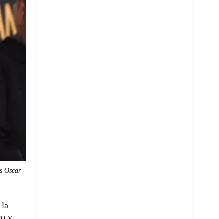
os Oscar
 la
co y