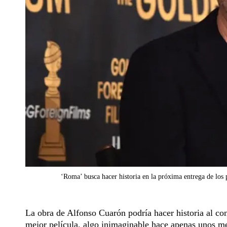
‘Roma’ busca hacer historia en la próxima entrega de los
La obra de Alfonso Cuarón podría hacer historia al con
mejor película, algo inimaginable hace apenas unos me