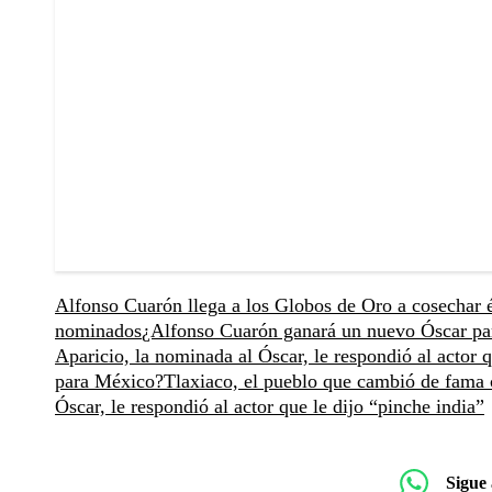
Alfonso Cuarón llega a los Globos de Oro a cosechar 
nominados
¿Alfonso Cuarón ganará un nuevo Óscar p
Aparicio, la nominada al Óscar, le respondió al actor q
para México?
Tlaxiaco, el pueblo que cambió de fama 
Óscar, le respondió al actor que le dijo “pinche india”
Sigue