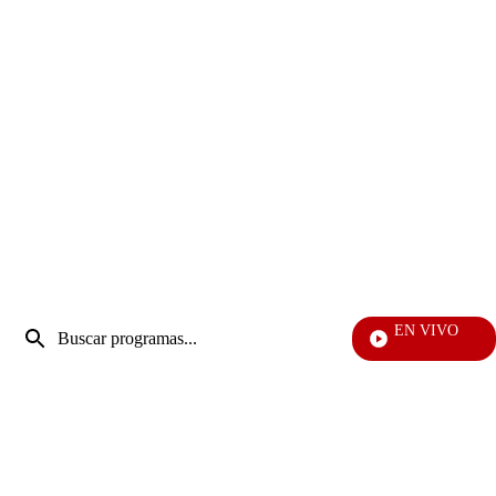
Entrada
EN VIVO
de
Vecinos
Enviar
búsqueda
búsqueda