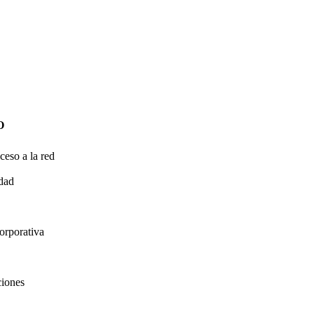
O
ceso a la red
idad
orporativa
ciones