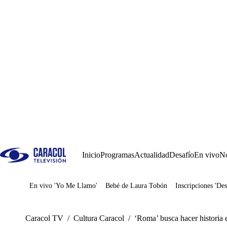
Inicio
Programas
Actualidad
Desafío
En vivo
No
En vivo 'Yo Me Llamo'
Bebé de Laura Tobón
Inscripciones 'Des
Juegos
Caracol TV
/
Cultura Caracol
/
‘Roma’ busca hacer historia 