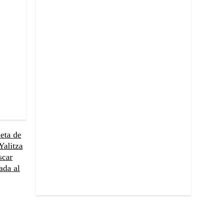
eta de
Yalitza
scar
ada al