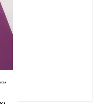
icas
k
nos