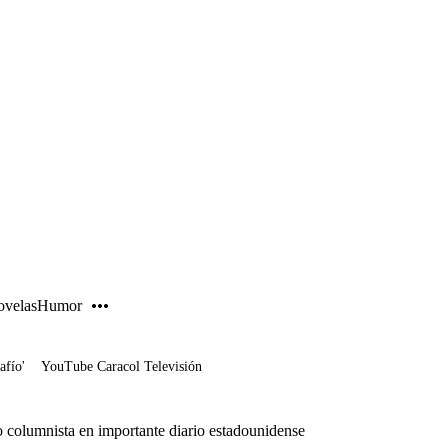
PUBLICIDAD
velas
Humor
afío'
YouTube Caracol Televisión
 columnista en importante diario estadounidense