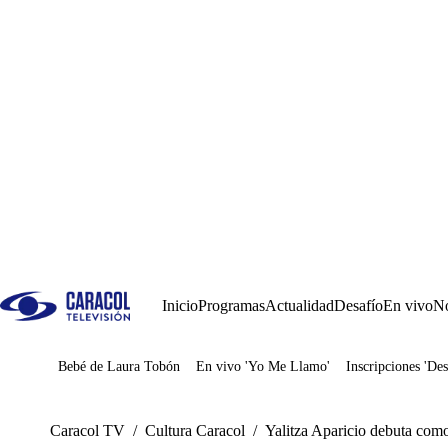
Inicio
Programas
Actualidad
Desafío
En vivo
No
Bebé de Laura Tobón
En vivo 'Yo Me Llamo'
Inscripciones 'Des
Juegos
Caracol TV
/
Cultura Caracol
/
Yalitza Aparicio debuta como