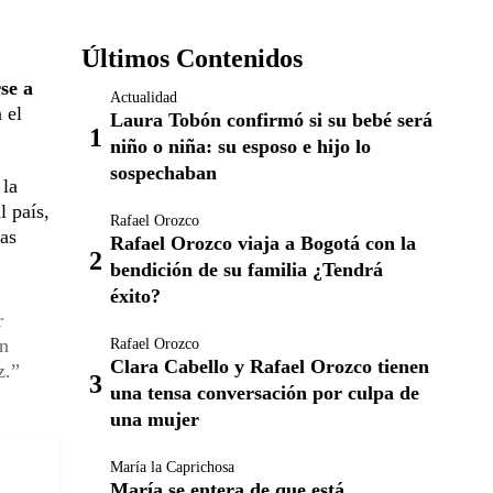
Últimos Contenidos
se a
Actualidad
 el
Laura Tobón confirmó si su bebé será
niño o niña: su esposo e hijo lo
sospechaban
 la
l país,
Rafael Orozco
las
Rafael Orozco viaja a Bogotá con la
bendición de su familia ¿Tendrá
éxito?
r
un
Rafael Orozco
Clara Cabello y Rafael Orozco tienen
z.
una tensa conversación por culpa de
una mujer
María la Caprichosa
María se entera de que está