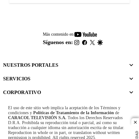
youtube-
Más contenido en
footer
instagram
facebook
twitter
google
Síguenos en:
NUESTROS PORTALES
SERVICIOS
CORPORATIVO
El uso de este sitio web implica la aceptación de los
Términos y
condiciones
y
Políticas de Tratamiento de la Información
de
CARACOL TELEVISIÓN S.A.
Todos los Derechos Reservados
D.R.A. Prohibida su reproducción total o parcial, así como su
cl
traducción a cualquier idioma sin autorización escrita de su titular.
Reproduction in whole or in part, or translation without written
permission is prohibited. All rights reserved 2025.