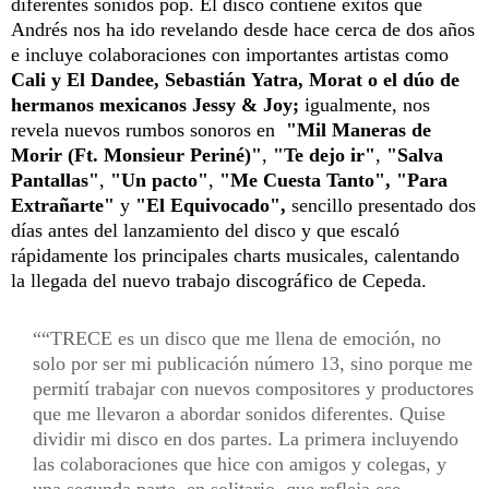
diferentes sonidos pop. El disco contiene éxitos que
Andrés nos ha ido revelando desde hace cerca de dos años
e incluye colaboraciones con importantes artistas como
Cali y El Dandee, Sebastián Yatra, Morat o el dúo de
hermanos mexicanos Jessy & Joy;
igualmente, nos
revela nuevos rumbos sonoros en
"Mil Maneras de
Morir (Ft. Monsieur Periné)"
,
"Te dejo ir"
,
"Salva
Pantallas"
,
"Un pacto"
,
"Me Cuesta Tanto", "Para
Extrañarte"
y
"El Equivocado",
sencillo presentado dos
días antes del lanzamiento del disco y que escaló
rápidamente los principales charts musicales, calentando
la llegada del nuevo trabajo discográfico de Cepeda.
“TRECE es un disco que me llena de emoción, no
solo por ser mi publicación número 13, sino porque me
permití trabajar con nuevos compositores y productores
que me llevaron a abordar sonidos diferentes. Quise
dividir mi disco en dos partes. La primera incluyendo
las colaboraciones que hice con amigos y colegas, y
una segunda parte, en solitario, que refleja ese