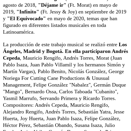
agosto de 2018,
"Déjame ir"
(Ft. Morat) en mayo de
2019,
"Infinito"
(Ft. Jessy & Joy) en septiembre de 2019
y
"El Equivocado"
en mayo de 2020, temas que han
figurado en diferentes listados musicales en toda
Latinoamérica.
La producción de este trabajo musical se realizó entre
Los
Ángeles, Madrid y Bogotá. En ella participaron Andrés
Cepeda
, Mauricio Rengifo, Andrés Torres, Morat (Juan
Pablo Isaza, Juan Pablo Villamil y los hermanos Simón y
Martín Vargas), Pablo Benito, Nicolás González, George
Noriega For Cutting Cane Productions & Unusual
Management, Felipe González "Nabalez", Germán Duque
"Mango", Bernardo Ossa, Carlos Taboada "Cubanito",
Yasmil Marrufo, Servando Primera y Ricardo Torres.
Compositores: Andrés Cepeda, Mauricio Rengifo,
Alejandro Rengifo, Andrés Torres, Sebastián Yatra, Jesse
Huerta, Joy Huerta, Juan Pablo Isaza, Felipe González,
Héctor Pérez, Sebastián Obando, Susana Isaza, Julio