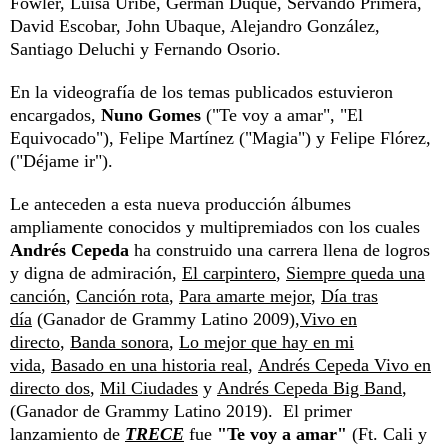
Fowler, Luisa Uribe, Germán Duque, Servando Primera,
David Escobar, John Ubaque, Alejandro González,
Santiago Deluchi y Fernando Osorio.
En la videografía de los temas publicados estuvieron
encargados,
Nuno Gomes
("Te voy a amar", "El
Equivocado"), Felipe Martínez ("Magia") y Felipe Flórez,
("Déjame ir").
Le anteceden a esta nueva producción álbumes
ampliamente conocidos y multipremiados con los cuales
Andrés Cepeda
ha construido una carrera llena de logros
y digna de admiración,
El carpintero
,
Siempre queda una
canción
,
Canción rota
,
Para amarte mejor
,
Día tras
día
(Ganador de Grammy Latino 2009),
Vivo en
directo
,
Banda sonora
,
Lo mejor que hay en mi
vida
,
Basado en una historia real
,
Andrés Cepeda Vivo en
directo dos
,
Mil Ciudades
y
Andrés Cepeda Big Band
,
(Ganador de Grammy Latino 2019). El primer
lanzamiento de
TRECE
fue
"Te voy a amar"
(Ft. Cali y