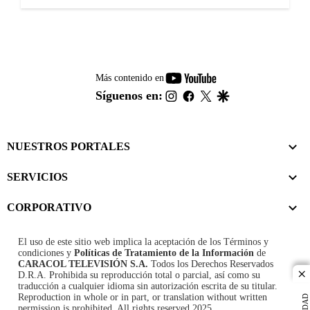
youtube-
Más contenido en
footer
instagram
facebook
twitter
google
Síguenos en:
NUESTROS PORTALES
SERVICIOS
CORPORATIVO
El uso de este sitio web implica la aceptación de los
Términos y
condiciones
y
Políticas de Tratamiento de la Información
de
CARACOL TELEVISIÓN S.A.
Todos los Derechos Reservados
D.R.A. Prohibida su reproducción total o parcial, así como su
cl
traducción a cualquier idioma sin autorización escrita de su titular.
Reproduction in whole or in part, or translation without written
permission is prohibited. All rights reserved 2025.