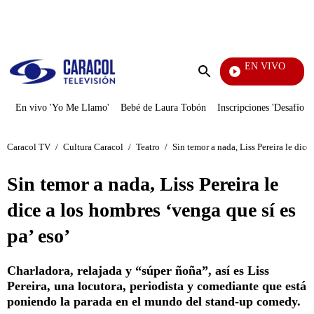
PUBLICIDAD
EN VIVO
Noti
Enviar
búsqueda
En vivo 'Yo Me Llamo'
Bebé de Laura Tobón
Inscripciones 'Desafío'
Caracol TV
/
Cultura Caracol
/
Teatro
/
Sin temor a nada, Liss Pereira le dice
Sin temor a nada, Liss Pereira le
dice a los hombres ‘venga que sí es
pa’ eso’
Charladora, relajada y “súper ñoña”, así es Liss
Pereira, una locutora, periodista y comediante que está
poniendo la parada en el mundo del stand-up comedy.