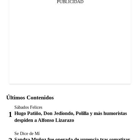
PUBLICIDAD
Últimos Contenidos
Sábados Felices
Hugo Patiño, Don Jediondo, Polilla y más humoristas
despiden a Alfonso Lizarazo
Se Dice de Mí
Sandra Muñoz fue operada de urgencia tras somatizar