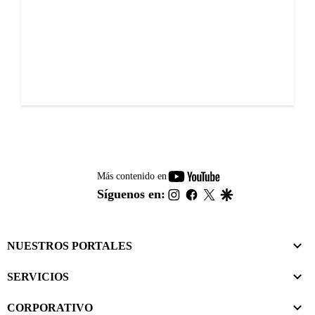
youtube-
Más contenido en
footer
instagram
facebook
twitter
google
Síguenos en:
NUESTROS PORTALES
SERVICIOS
CORPORATIVO