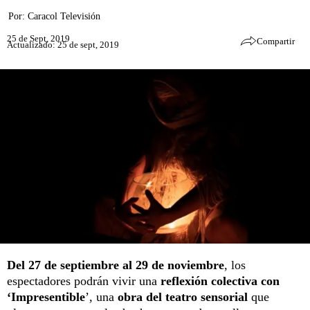
Por:
Caracol Televisión
25 de Sept, 2019
Compartir
Actualizado: 25 de sept, 2019
Del 27 de septiembre al 29 de noviembre
, los
espectadores podrán vivir una
reflexión colectiva con
‘Impresentible
’, una
obra del teatro sensorial
que