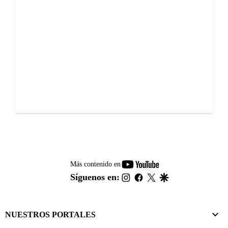
youtube-
Más contenido en
footer
instagram
facebook
twitter
google
Síguenos en:
NUESTROS PORTALES