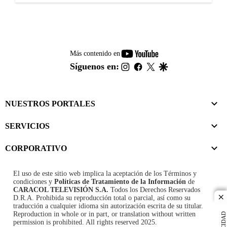
youtube-
Más contenido en
footer
instagram
facebook
twitter
google
Síguenos en:
NUESTROS PORTALES
SERVICIOS
CORPORATIVO
El uso de este sitio web implica la aceptación de los
Términos y
condiciones
y
Políticas de Tratamiento de la Información
de
CARACOL TELEVISIÓN S.A.
Todos los Derechos Reservados
D.R.A. Prohibida su reproducción total o parcial, así como su
cl
traducción a cualquier idioma sin autorización escrita de su titular.
Reproduction in whole or in part, or translation without written
permission is prohibited. All rights reserved 2025.