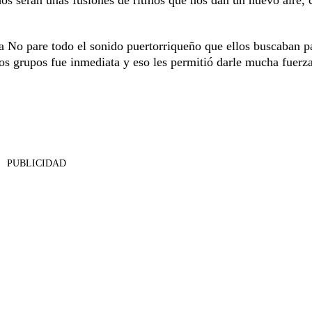
os serán unas fusiones de ritmos que nos dan un nuevo aire, c
ó a No pare todo el sonido puertorriqueño que ellos buscaban p
s grupos fue inmediata y eso les permitió darle mucha fuerza
PUBLICIDAD