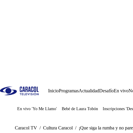
Inicio
Programas
Actualidad
Desafío
En vivo
No
En vivo 'Yo Me Llamo'
Bebé de Laura Tobón
Inscripciones 'Des
Juegos
Caracol TV
/
Cultura Caracol
/
¡Que siga la rumba y no par