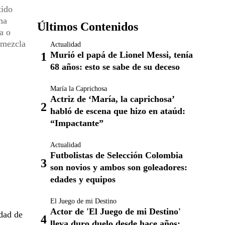
tido
ma
Últimos Contenidos
a o
 mezcla
Actualidad
Murió el papá de Lionel Messi, tenía
68 años: esto se sabe de su deceso
María la Caprichosa
Actriz de ‘María, la caprichosa’
habló de escena que hizo en ataúd:
“Impactante”
Actualidad
Futbolistas de Selección Colombia
son novios y ambos son goleadores:
edades y equipos
El Juego de mi Destino
Actor de 'El Juego de mi Destino'
udad de
lleva duro duelo desde hace años: