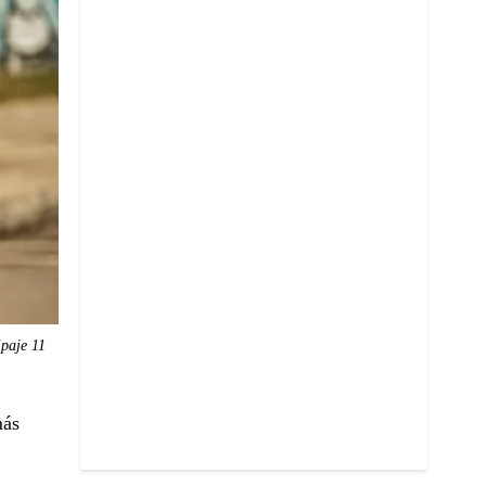
ipaje 11
más