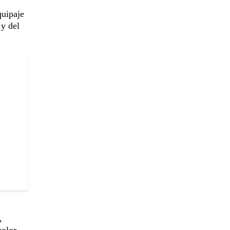
quipaje
 y del
,