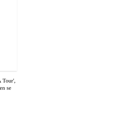
 Tour',
en se