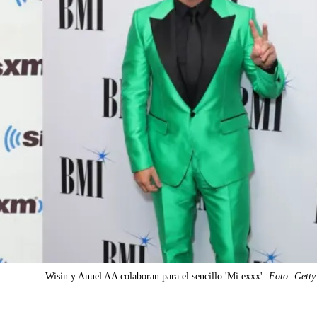
Wisin y Anuel AA colaboran para el sencillo 'Mi exxx'.
Foto: Getty