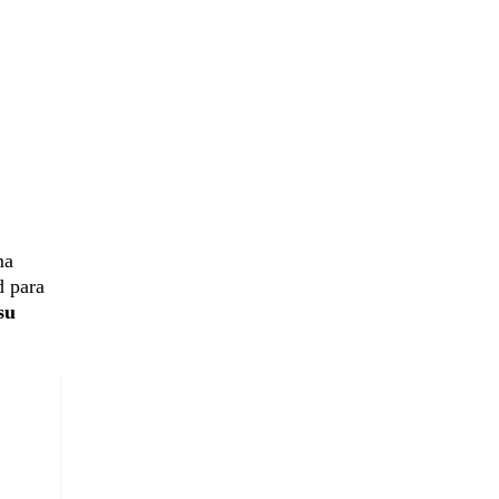
ma
d para
su