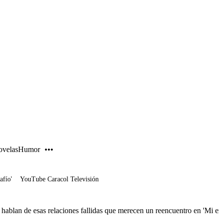
PUBLICIDAD
velas
Humor
afío'
YouTube Caracol Televisión
ablan de esas relaciones fallidas que merecen un reencuentro en 'Mi 