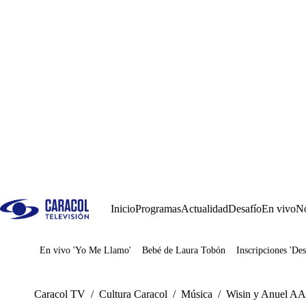
Inicio
Programas
Actualidad
Desafío
En vivo
No
En vivo 'Yo Me Llamo'
Bebé de Laura Tobón
Inscripciones 'Des
Juegos
Caracol TV
/
Cultura Caracol
/
Música
/
Wisin y Anuel AA h