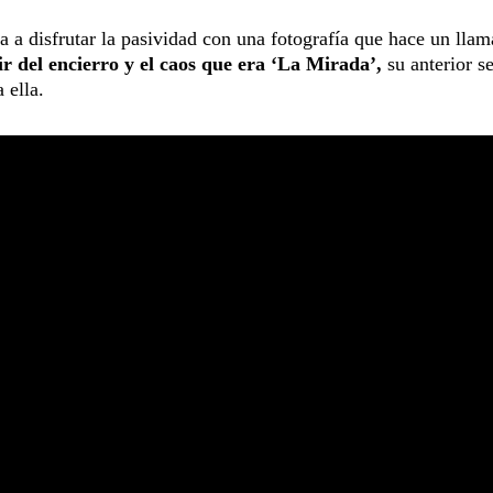
ta a disfrutar la pasividad con una fotografía que hace un lla
ir del encierro y el caos que era ‘La Mirada’,
su anterior se
 ella.