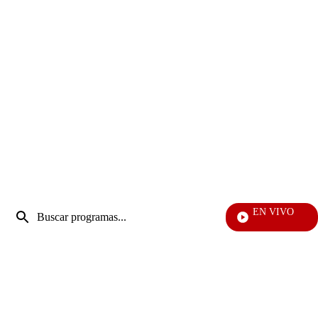
Entrada
EN VIVO
de
Vecino
Enviar
búsqueda
búsqueda