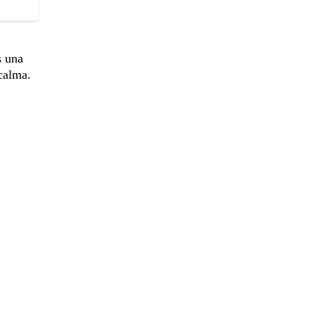
s una
 calma.