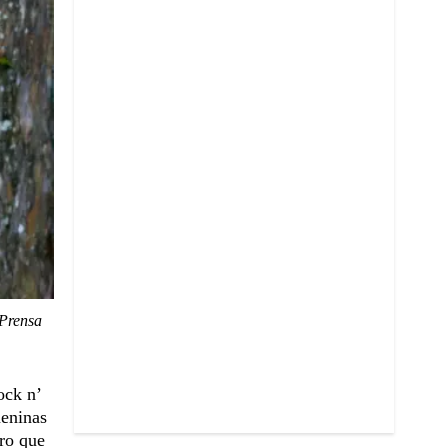
 Prensa
ock n’
meninas
ero que