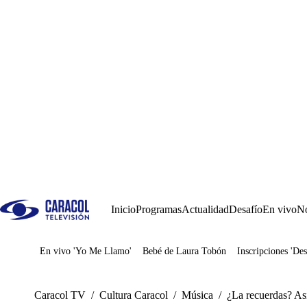
Inicio
Programas
Actualidad
Desafío
En vivo
No
En vivo 'Yo Me Llamo'
Bebé de Laura Tobón
Inscripciones 'Des
Juegos
Caracol TV
/
Cultura Caracol
/
Música
/
¿La recuerdas? Así