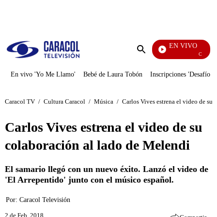
PUBLICIDAD
EN VIVO
Cuentos D
Enviar
búsqueda
En vivo 'Yo Me Llamo'
Bebé de Laura Tobón
Inscripciones 'Desafío'
Caracol TV
/
Cultura Caracol
/
Música
/
Carlos Vives estrena el video de su
Carlos Vives estrena el video de su
colaboración al lado de Melendi
El samario llegó con un nuevo éxito. Lanzó el video de
'El Arrepentido' junto con el músico español.
Por:
Caracol Televisión
2 de Feb, 2018