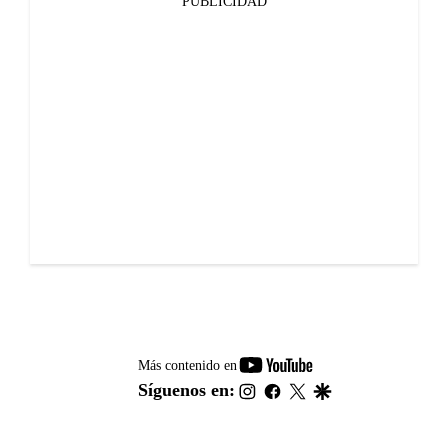
PUBLICIDAD
youtube-
Más contenido en
footer
instagram
facebook
twitter
google
Síguenos en: