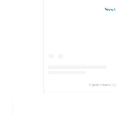
View t
A post shared b