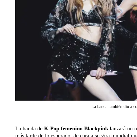
La banda también dio a co
La banda de
K-Pop femenino Blackpink
lanzará un n
más tarde de lo esperado, de cara a su gira mundial qu