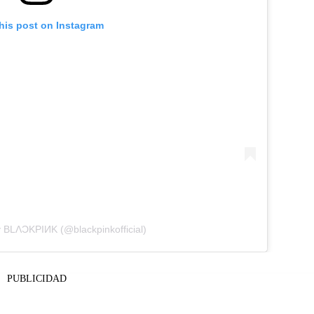
his post on Instagram
y BLΛƆKPIИK (@blackpinkofficial)
PUBLICIDAD