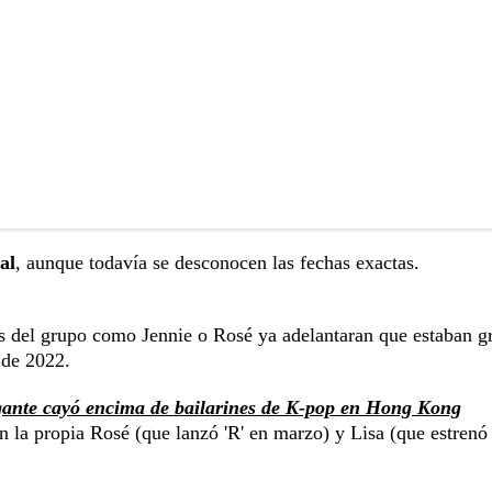
al
, aunque todavía se desconocen las fechas exactas.
s del grupo como Jennie o Rosé ya adelantaran que estaban 
 de 2022.
igante cayó encima de bailarines de K-pop en Hong Kong
n la propia Rosé (que lanzó 'R' en marzo) y Lisa (que estrenó 