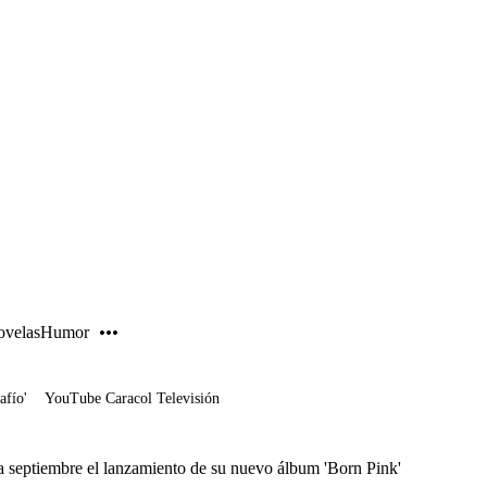
PUBLICIDAD
velas
Humor
afío'
YouTube Caracol Televisión
a septiembre el lanzamiento de su nuevo álbum 'Born Pink'