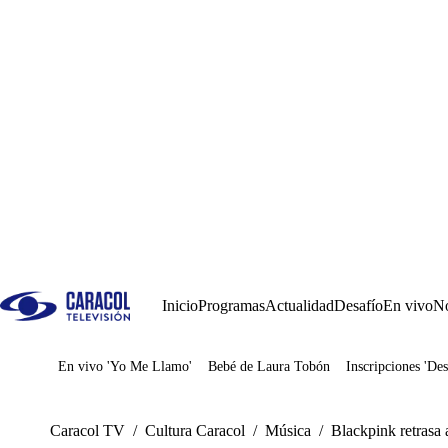
Inicio
Programas
Actualidad
Desafío
En vivo
No
En vivo 'Yo Me Llamo'
Bebé de Laura Tobón
Inscripciones 'Des
Juegos
Caracol TV
/
Cultura Caracol
/
Música
/
Blackpink retrasa 