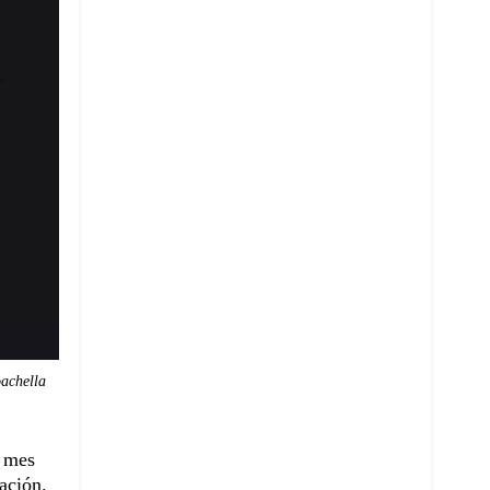
achella
n mes
ación.