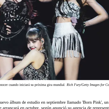
nocer cuando iniciará su próxima gira mundial.
Rich Fury/Getty Images for Co
uevo álbum de estudio en septiembre llamado 'Born Pink', u
e arrancará en octubre, según anunció su agencia de represent