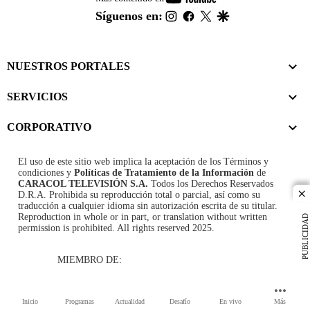
footer
instagram
facebook
twitter
google
Síguenos en:
NUESTROS PORTALES
SERVICIOS
CORPORATIVO
El uso de este sitio web implica la aceptación de los
Términos y
condiciones
y
Políticas de Tratamiento de la Información
de
CARACOL TELEVISIÓN S.A.
Todos los Derechos Reservados
D.R.A. Prohibida su reproducción total o parcial, así como su
cl
traducción a cualquier idioma sin autorización escrita de su titular.
Reproduction in whole or in part, or translation without written
PUBLICIDAD
permission is prohibited. All rights reserved 2025.
MIEMBRO DE:
Inicio
Programas
Actualidad
Desafío
En vivo
Más