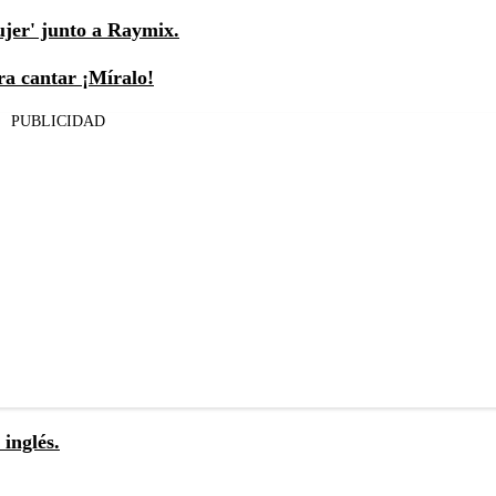
ujer' junto a Raymix.
ra cantar ¡Míralo!
PUBLICIDAD
inglés.