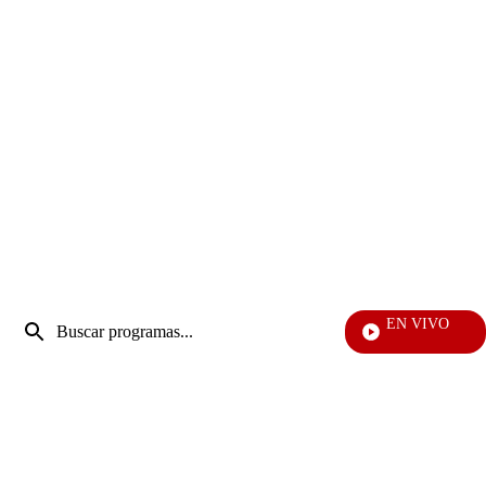
Entrada
EN VIVO
de
EFÉ
Enviar
búsqueda
búsqueda