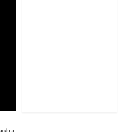
a
nando a