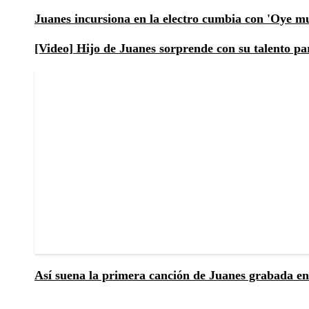
Juanes incursiona en la electro cumbia con 'Oye m
[Video] Hijo de Juanes sorprende con su talento pa
Así suena la primera canción de Juanes grabada en 