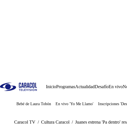
Inicio
Programas
Actualidad
Desafío
En vivo
No
Bebé de Laura Tobón
En vivo 'Yo Me Llamo'
Inscripciones 'Des
Juegos
Caracol TV
/
Cultura Caracol
/
Juanes estrena 'Pa dentro' re