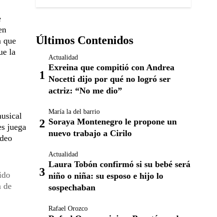
e
en
Últimos Contenidos
a que
ue la
Actualidad
Exreina que compitió con Andrea
Nocetti dijo por qué no logró ser
actriz: “No me dio”
María la del barrio
musical
Soraya Montenegro le propone un
es juega
nuevo trabajo a Cirilo
ideo
Actualidad
Laura Tobón confirmó si su bebé será
ido
niño o niña: su esposo e hijo lo
a de
sospechaban
Rafael Orozco