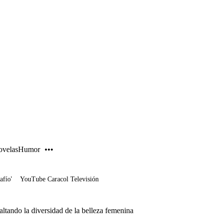
PUBLICIDAD
velas
Humor
afío'
YouTube Caracol Televisión
saltando la diversidad de la belleza femenina