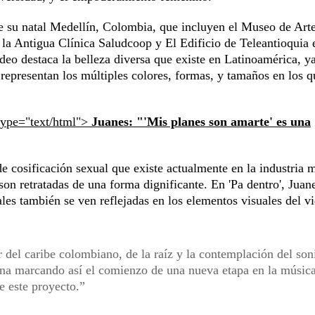
e su natal Medellín, Colombia, que incluyen el Museo de Art
 Antigua Clínica Saludcoop y El Edificio de Teleantioquia 
ideo destaca la belleza diversa que existe en Latinoamérica, y
 representan los múltiples colores, formas, y tamaños en los q
type="text/html">
Juanes: "'Mis planes son amarte' es una
e cosificación sexual que existe actualmente en la industria 
son retratadas de una forma dignificante. En 'Pa dentro', Juan
uales también se ven reflejadas en los elementos visuales del v
or del caribe colombiano, de la raíz y la contemplación del son
na marcando así el comienzo de una nueva etapa en la músic
e este proyecto.