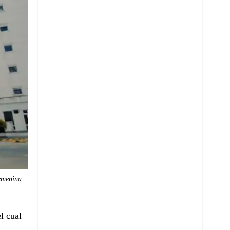
femenina
l cual