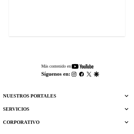
youtube-
Más contenido en
footer
instagram
facebook
twitter
google
Síguenos en:
NUESTROS PORTALES
SERVICIOS
CORPORATIVO