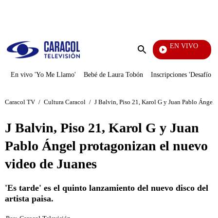
PUBLICIDAD
EN VIVO
Noticias 
Enviar
búsqueda
En vivo 'Yo Me Llamo'
Bebé de Laura Tobón
Inscripciones 'Desafío'
Caracol TV
/
Cultura Caracol
/
J Balvin, Piso 21, Karol G y Juan Pablo Ángel
J Balvin, Piso 21, Karol G y Juan
Pablo Ángel protagonizan el nuevo
video de Juanes
'Es tarde' es el quinto lanzamiento del nuevo disco del
artista paisa.