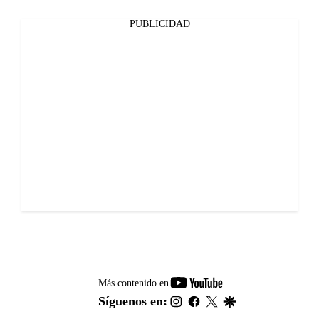
PUBLICIDAD
youtube-
Más contenido en
footer
instagram
facebook
twitter
google
Síguenos en: