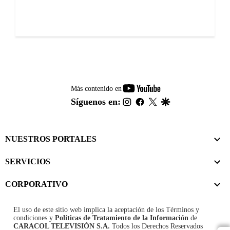
youtube-
Más contenido en
footer
instagram
facebook
twitter
google
Síguenos en:
NUESTROS PORTALES
SERVICIOS
CORPORATIVO
El uso de este sitio web implica la aceptación de los
Términos y
condiciones
y
Políticas de Tratamiento de la Información
de
CARACOL TELEVISIÓN S.A.
Todos los Derechos Reservados