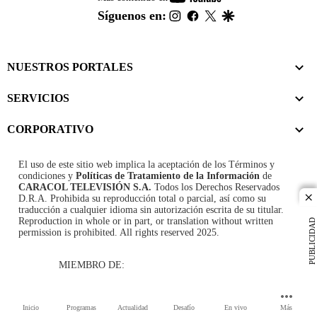
footer
instagram
facebook
twitter
google
Síguenos en:
NUESTROS PORTALES
SERVICIOS
CORPORATIVO
El uso de este sitio web implica la aceptación de los
Términos y
condiciones
y
Políticas de Tratamiento de la Información
de
CARACOL TELEVISIÓN S.A.
Todos los Derechos Reservados
D.R.A. Prohibida su reproducción total o parcial, así como su
cl
traducción a cualquier idioma sin autorización escrita de su titular.
Reproduction in whole or in part, or translation without written
PUBLICIDAD
permission is prohibited. All rights reserved 2025.
MIEMBRO DE:
Inicio
Programas
Actualidad
Desafío
En vivo
Más