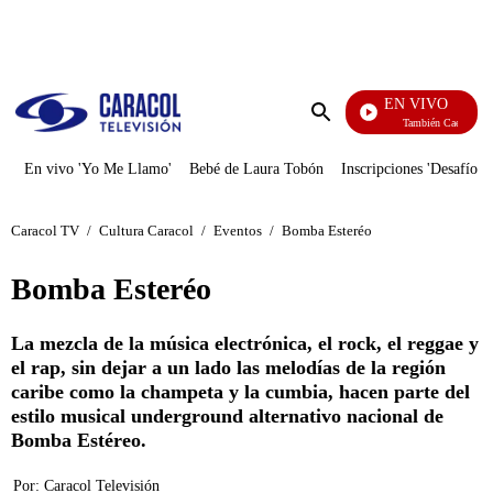
PUBLICIDAD
EN VIVO
También Caerás
Enviar
búsqueda
En vivo 'Yo Me Llamo'
Bebé de Laura Tobón
Inscripciones 'Desafío'
Caracol TV
/
Cultura Caracol
/
Eventos
/
Bomba Esteréo
Bomba Esteréo
La mezcla de la música electrónica, el rock, el reggae y
el rap, sin dejar a un lado las melodías de la región
caribe como la champeta y la cumbia, hacen parte del
estilo musical underground alternativo nacional de
Bomba Estéreo.
Por:
Caracol Televisión