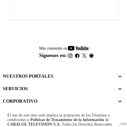
youtube-
Más contenido en
footer
instagram
facebook
twitter
google
Síguenos en:
NUESTROS PORTALES
SERVICIOS
CORPORATIVO
El uso de este sitio web implica la aceptación de los
Términos y
condiciones
y
Políticas de Tratamiento de la Información
de
CARACOL TELEVISIÓN S.A.
Todos los Derechos Reservados