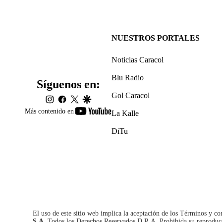
NUESTROS PORTALES
Noticias Caracol
Blu Radio
Síguenos en:
Gol Caracol
instagram
facebook
twitter
google
youtube-
Más contenido en
La Kalle
footer
DiTu
El uso de este sitio web implica la aceptación de los
Términos y co
S.A.
Todos los Derechos Reservados D.R.A. Prohibida su reproducció