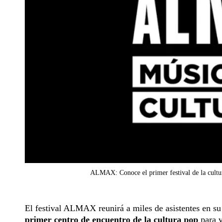
ALMAX: Conoce el primer festival de la cult
El festival ALMAX reunirá a miles de asistentes en su
primer centro de encuentro de la cultura pop
para v