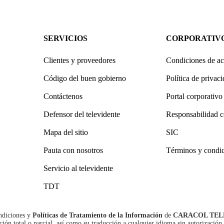
SERVICIOS
CORPORATIV
Clientes y proveedores
Condiciones de ac
Código del buen gobierno
Política de privac
Contáctenos
Portal corporativo
Defensor del televidente
Responsabilidad c
Mapa del sitio
SIC
Pauta con nosotros
Términos y condi
Servicio al televidente
TDT
ndiciones
y
Políticas de Tratamiento de la Información
de
CARACOL TEL
n total o parcial, así como su traducción a cualquier idioma sin autorización 