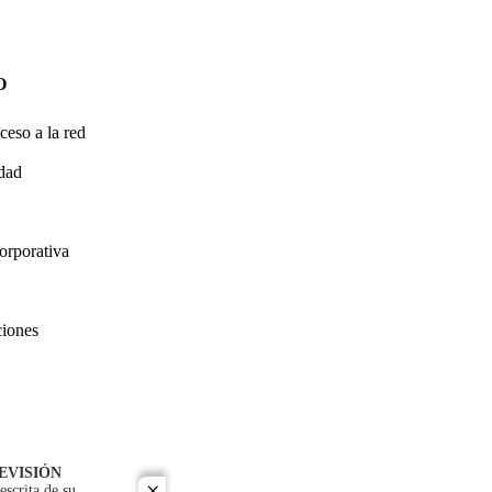
O
ceso a la red
idad
orporativa
ciones
EVISIÓN
escrita de su