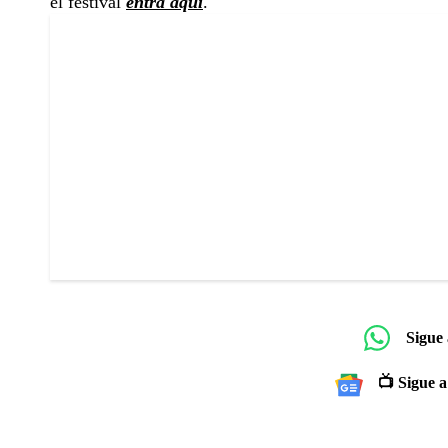
el festival
entra aquí
.
Sigue
📺 Sigue a