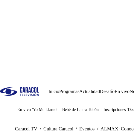
Inicio
Programas
Actualidad
Desafío
En vivo
No
En vivo 'Yo Me Llamo'
Bebé de Laura Tobón
Inscripciones 'Des
Juegos
Caracol TV
/
Cultura Caracol
/
Eventos
/
ALMAX: Conoce el