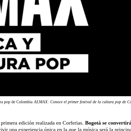
ura pop de Colombia
ALMAX: Conoce el primer festival de la cultura pop de C
 primera edición realizada en Corferias.
Bogotá se convertirá
ivir una experiencia única en la que la música será la princip