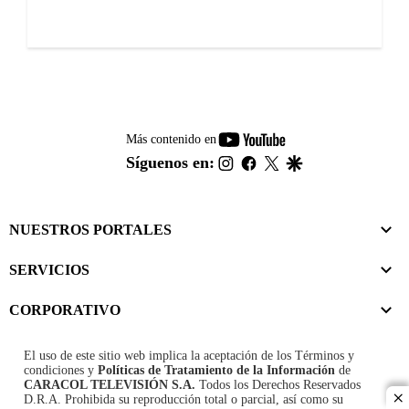
youtube-
Más contenido en
footer
instagram
facebook
twitter
google
Síguenos en:
NUESTROS PORTALES
SERVICIOS
CORPORATIVO
El uso de este sitio web implica la aceptación de los
Términos y
condiciones
y
Políticas de Tratamiento de la Información
de
CARACOL TELEVISIÓN S.A.
Todos los Derechos Reservados
D.R.A. Prohibida su reproducción total o parcial, así como su
cl