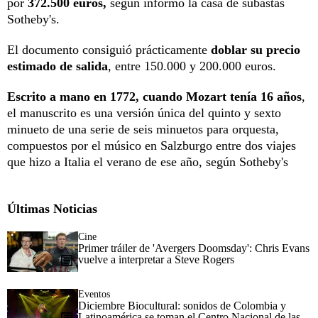
por
372.500 euros,
según informó la casa de subastas
Sotheby's.
El documento consiguió prácticamente
doblar su precio
estimado de salida
, entre 150.000 y 200.000 euros.
Escrito a mano en 1772,
cuando Mozart tenía 16 años
,
el manuscrito es una versión única del quinto y sexto
minueto de una serie de seis minuetos para orquesta,
compuestos por el músico en Salzburgo entre dos viajes
que hizo a Italia el verano de ese año, según Sotheby's
Últimas Noticias
Cine
Primer tráiler de 'Avergers Doomsday': Chris Evans
vuelve a interpretar a Steve Rogers
Eventos
Diciembre Biocultural: sonidos de Colombia y
Latinoamérica se toman el Centro Nacional de las