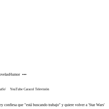
PUBLICIDAD
velas
Humor
afío'
YouTube Caracol Televisión
ey confiesa que "está buscando trabajo" y quiere volver a 'Star Wars'