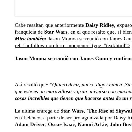
Cabe resaltar, que anteriormente
Daisy Ridley,
expuso 
franquicia de
Star Wars
, en el que resaltó que, si bie
Mira también:
Jason Momoa se reunió con James Gunn
rel="nofollow noreferrer noopener" type="text/html">
Jason Momoa se reunió con James Gunn y confirmó
Así resaltó que:
"Quiero decir, nunca digas nunca. Sie
que este es un maravilloso y gran universo con muchas
cosas increíbles que tienen que hacerse antes de un 
La última entrega de
Star Wars
,
'The Rise of Skywal
en el elenco, a parte de ser protagonizada por Daisy Ri
Adam Driver
,
Oscar Isaac
,
Naomi Ackie
,
John Bo