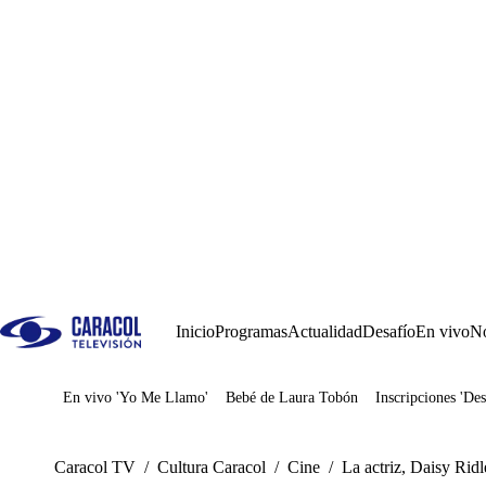
Inicio
Programas
Actualidad
Desafío
En vivo
No
En vivo 'Yo Me Llamo'
Bebé de Laura Tobón
Inscripciones 'Des
Juegos
Caracol TV
/
Cultura Caracol
/
Cine
/
La actriz, Daisy Ridl