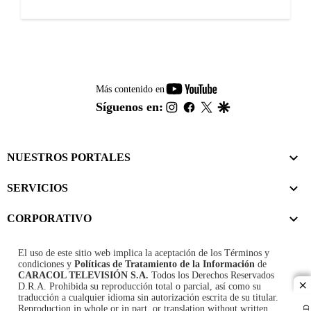
youtube-
Más contenido en
footer
instagram
facebook
twitter
google
Síguenos en:
NUESTROS PORTALES
SERVICIOS
CORPORATIVO
El uso de este sitio web implica la aceptación de los
Términos y
condiciones
y
Políticas de Tratamiento de la Información
de
CARACOL TELEVISIÓN S.A.
Todos los Derechos Reservados
D.R.A. Prohibida su reproducción total o parcial, así como su
cl
traducción a cualquier idioma sin autorización escrita de su titular.
Reproduction in whole or in part, or translation without written