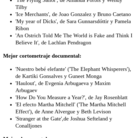
'The Flying Sailor', de Amanda Forbis y Wendy
Tilby
'Ice Merchants', de Joao Gonzalez y Bruno Caetano
'My year of Dicks', de Sara Gunnarsdóttir y Pamela
Ribon
'An Ostrich Told Me The World is Fake and Think I
Believe It', de Lachlan Pendragon
Mejor cortometraje documental:
'Nuestro bebé elefante' ('The Elephant Whisperers'),
de Kartiki Gonsalves y Guneet Monga
'Haulout', de Evgenia Arbugaeva y Maxim
Arbugaev
'How Do You Measure a Year?', de Jay Rosenblatt
'El efecto Martha Mitchell' ('The Martha Mitchell
Effect'), de Anne Alvergue y Beth Levison
'Stranger at the Gate',de Joshua Sefteland y
Conalljones