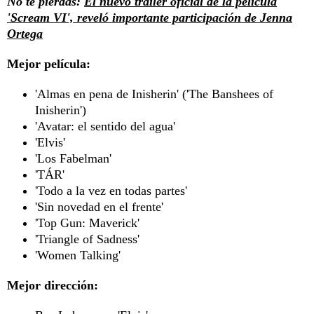
No te pierdas:
El nuevo tráiler oficial de la película
'Scream VI', reveló importante participación de Jenna
Ortega
Mejor película:
'Almas en pena de Inisherin' ('The Banshees of
Inisherin')
'Avatar: el sentido del agua'
'Elvis'
'Los Fabelman'
'TÁR'
'Todo a la vez en todas partes'
'Sin novedad en el frente'
'Top Gun: Maverick'
'Triangle of Sadness'
'Women Talking'
Mejor dirección: