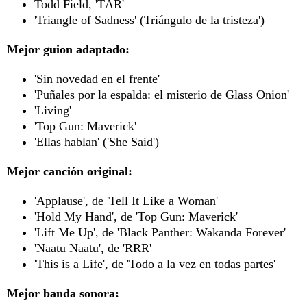
Todd Field, 'TÁR'
'Triangle of Sadness' (Triángulo de la tristeza')
Mejor guion adaptado:
'Sin novedad en el frente'
'Puñales por la espalda: el misterio de Glass Onion'
'Living'
'Top Gun: Maverick'
'Ellas hablan' ('She Said')
Mejor canción original:
'Applause', de 'Tell It Like a Woman'
'Hold My Hand', de 'Top Gun: Maverick'
'Lift Me Up', de 'Black Panther: Wakanda Forever'
'Naatu Naatu', de 'RRR'
'This is a Life', de 'Todo a la vez en todas partes'
Mejor banda sonora: