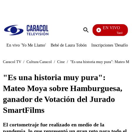
PUBLICIDAD
EN VIVO
También Caerá
Enviar
búsqueda
En vivo 'Yo Me Llamo'
Bebé de Laura Tobón
Inscripciones 'Desafío'
Caracol TV
/
Cultura Caracol
/
Cine
/
"Es una historia muy pura": Mateo Mo
"Es una historia muy pura":
Mateo Moya sobre Hamburguesa,
ganador de Votación del Jurado
SmartFilms
El cortometraje fue realizado en medio de la
pandemia, lo que representó un gran reto para todo el