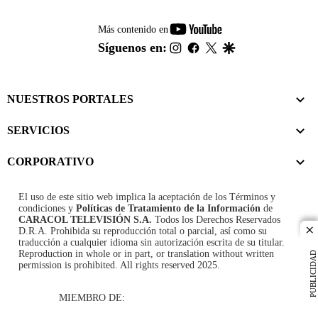
youtube-
Más contenido en
footer
instagram
facebook
twitter
google
Síguenos en:
NUESTROS PORTALES
SERVICIOS
CORPORATIVO
El uso de este sitio web implica la aceptación de los
Términos y
condiciones
y
Políticas de Tratamiento de la Información
de
CARACOL TELEVISIÓN S.A.
Todos los Derechos Reservados
D.R.A. Prohibida su reproducción total o parcial, así como su
cl
traducción a cualquier idioma sin autorización escrita de su titular.
Reproduction in whole or in part, or translation without written
PUBLICIDAD
permission is prohibited. All rights reserved 2025.
MIEMBRO DE: