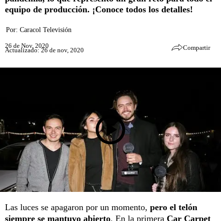
equipo de producción. ¡Conoce todos los detalles!
Por:
Caracol Televisión
26 de Nov, 2020
Compartir
Actualizado: 26 de nov, 2020
Las luces se apagaron por un momento,
pero el telón
siempre se mantuvo abierto
. En la primera
Car Carpet