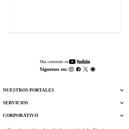
youtube-
Más contenido en
footer
instagram
facebook
twitter
google
Síguenos en:
NUESTROS PORTALES
SERVICIOS
CORPORATIVO