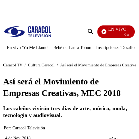
PUBLICIDAD
EN VIVO
Cuentos De 
Enviar
búsqueda
En vivo 'Yo Me Llamo'
Bebé de Laura Tobón
Inscripciones 'Desafío'
Caracol TV
/
Cultura Caracol
/
Así será el Movimiento de Empresas Creativa
Así será el Movimiento de
Empresas Creativas, MEC 2018
Los caleños vivirán tres días de arte, música, moda,
tecnología y audiovisual.
Por:
Caracol Televisión
14 de Nov, 2018