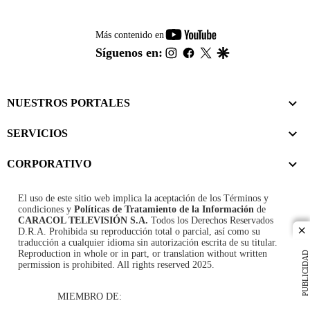
youtube-
Más contenido en
footer
instagram
facebook
twitter
google
Síguenos en:
NUESTROS PORTALES
SERVICIOS
CORPORATIVO
El uso de este sitio web implica la aceptación de los
Términos y
condiciones
y
Políticas de Tratamiento de la Información
de
CARACOL TELEVISIÓN S.A.
Todos los Derechos Reservados
D.R.A. Prohibida su reproducción total o parcial, así como su
cl
traducción a cualquier idioma sin autorización escrita de su titular.
Reproduction in whole or in part, or translation without written
PUBLICIDAD
permission is prohibited. All rights reserved 2025.
MIEMBRO DE: