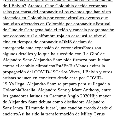
de J Balvin?
¡Atentos! Cine Colombia decide cerrar sus
salas por causa del coronavirus
Los eventos que han visto
afectados en Colombia por coronavirus
Los eventos que
han visto afectados en Colombia por coronavirus
Festival
de Cine de Cartagena baja el telón y cancela programación
por coronavirus
La alfombra roja en casa: así se vive el
cine en tiempos de coronavirus
OMS declara de
emergencia ante expansión de coronavirus
Estos son
algunos detalles y lo que ha sucedido con 'La Gira' de
Alejandro Sanz
Alejandro Sanz pide firmeza para luchar
contra el cambio climático
#EstáEnTusManos evitar la
propagación del COVID-19
Carlos Vives, J Balvin y otros
artistas se unen en concierto desde casa por COVID-
19
¡Ya llega! Alejandro Sanz se prepara para su llegada a
Colombia
Rosalía, Alejandro Sanz y Marc Anthony, entre
los ganadores latinos en Grammy Anglo 2020
Hija mayor
de Alejandro Sanz debuta como diseñadora
Alejandro
Sanz lanza ‘El mundo fuera’, una canción creada desde el
encierro
Así ha sido la transformación de Miley Cyrus