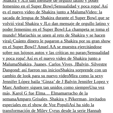
Shakira y JLo dan mensaje de orgullo latino y poder
femenino en el Super Bowl
¡Sensualidad y poca ropa! Así
es el nuevo video de Shakira junto a Maluma
Video: la
sacada de lengua de Shakira durante el Super Bowl que se
volvió viral
Shakira y JLo dan mensaje de orgullo latino y
poder femenino en el Super Bowl
¡La champeta se toma el
mundo! Mariachis se unen al reto de Shakira y se hacen
viral
¿Cuánto dinero le pagaron a Shakira por su gran show
en el Super Bowl?
Anuel AA se muestra ejercitándose
sobre sus lujosos autos y las críticas no paran
¡Sensualidad
y poca ropa! Así es el nuevo video de Shakira junto a
Maluma
Shakira, Juanes, Carlos Vives, JBalvin, Silvestre
Dangond: así fueron sus inicios
Shakira sorprende con un
cambio de look para su nuevo video
Mira como la sexy
Jennifer López baila ‘Ginza’ de J Balvin
Jennifer Lopez y
Marc Anthony siguen tan unidos como siempre
Una vez
más, Karol G fue Elma… Elmamarracho de la
semana
Amparo Grisales, Shakira y Pékerman, invitados
especiales en el show de Voz Populi
Así ha sido la
transformación de Miley Cyrus desde la serie Hannah