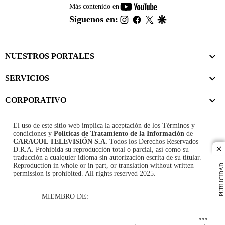
youtube-
Más contenido en
footer
instagram
facebook
twitter
google
Síguenos en:
NUESTROS PORTALES
SERVICIOS
CORPORATIVO
El uso de este sitio web implica la aceptación de los
Términos y
condiciones
y
Políticas de Tratamiento de la Información
de
CARACOL TELEVISIÓN S.A.
Todos los Derechos Reservados
D.R.A. Prohibida su reproducción total o parcial, así como su
cl
traducción a cualquier idioma sin autorización escrita de su titular.
Reproduction in whole or in part, or translation without written
PUBLICIDAD
permission is prohibited. All rights reserved 2025.
MIEMBRO DE: