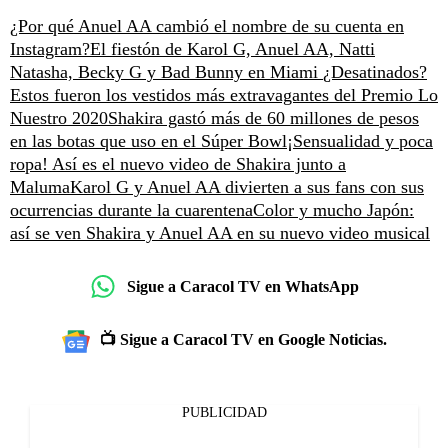
¿Por qué Anuel AA cambió el nombre de su cuenta en
Instagram?
El fiestón de Karol G, Anuel AA, Natti
Natasha, Becky G y Bad Bunny en Miami
¿Desatinados?
Estos fueron los vestidos más extravagantes del Premio Lo
Nuestro 2020
Shakira gastó más de 60 millones de pesos
en las botas que uso en el Súper Bowl
¡Sensualidad y poca
ropa! Así es el nuevo video de Shakira junto a
Maluma
Karol G y Anuel AA divierten a sus fans con sus
ocurrencias durante la cuarentena
Color y mucho Japón:
así se ven Shakira y Anuel AA en su nuevo video musical
Sigue a Caracol TV en WhatsApp
📺 Sigue a Caracol TV en Google Noticias.
PUBLICIDAD