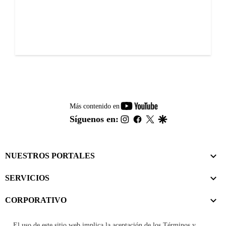
youtube-
Más contenido en
footer
instagram
facebook
twitter
google
Síguenos en:
NUESTROS PORTALES
SERVICIOS
CORPORATIVO
El uso de este sitio web implica la aceptación de los
Términos y