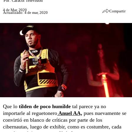
Por:
Caracol Televisión
4 de Mar, 2020
Compartir
Actualizado: 4 de mar, 2020
Que lo
tilden de poco humilde
tal parece ya no
importarle al reguetonero
Anuel AA,
pues nuevamente se
convirtió en blanco de críticas por parte de los
cibernautas, luego de exhibir, como es costumbre, cada