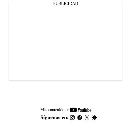
PUBLICIDAD
youtube-
Más contenido en
footer
instagram
facebook
twitter
google
Síguenos en: