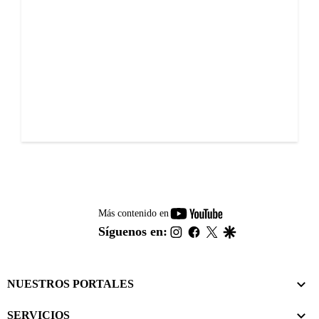
youtube-
Más contenido en
footer
instagram
facebook
twitter
google
Síguenos en:
NUESTROS PORTALES
SERVICIOS