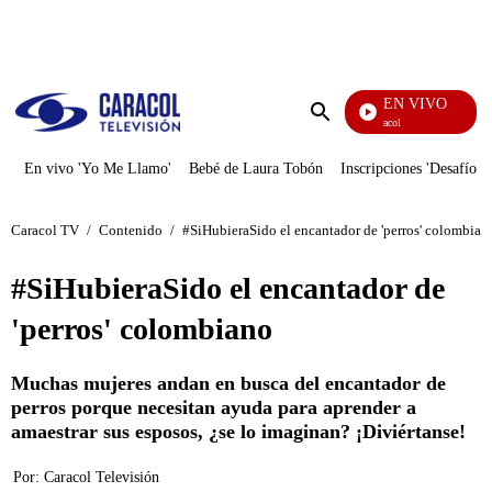
PUBLICIDAD
EN VIVO
Noticias Caracol
Enviar
búsqueda
En vivo 'Yo Me Llamo'
Bebé de Laura Tobón
Inscripciones 'Desafío'
Caracol TV
/
Contenido
/
#SiHubieraSido el encantador de 'perros' colombian
#SiHubieraSido el encantador de
'perros' colombiano
Muchas mujeres andan en busca del encantador de
perros porque necesitan ayuda para aprender a
amaestrar sus esposos, ¿se lo imaginan? ¡Diviértanse!
Por:
Caracol Televisión