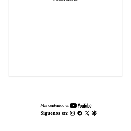
youtube-
Más contenido en
footer
instagram
facebook
twitter
google
Síguenos en: