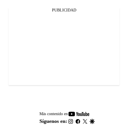
PUBLICIDAD
youtube-
Más contenido en
footer
instagram
facebook
twitter
google
Síguenos en: