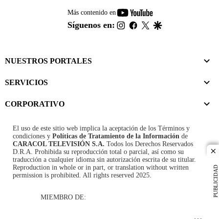
youtube-
Más contenido en
footer
instagram
facebook
twitter
google
Síguenos en:
NUESTROS PORTALES
SERVICIOS
CORPORATIVO
El uso de este sitio web implica la aceptación de los
Términos y
condiciones
y
Políticas de Tratamiento de la Información
de
CARACOL TELEVISIÓN S.A.
Todos los Derechos Reservados
D.R.A. Prohibida su reproducción total o parcial, así como su
cl
traducción a cualquier idioma sin autorización escrita de su titular.
Reproduction in whole or in part, or translation without written
PUBLICIDAD
permission is prohibited. All rights reserved 2025.
MIEMBRO DE: