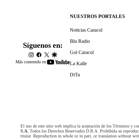
NUESTROS PORTALES
Noticias Caracol
Blu Radio
Síguenos en:
Gol Caracol
instagram
facebook
twitter
google
youtube-
Más contenido en
La Kalle
footer
DiTu
El uso de este sitio web implica la aceptación de los
Términos y co
S.A.
Todos los Derechos Reservados D.R.A. Prohibida su reproducció
titular. Reproduction in whole or in part, or translation without wri