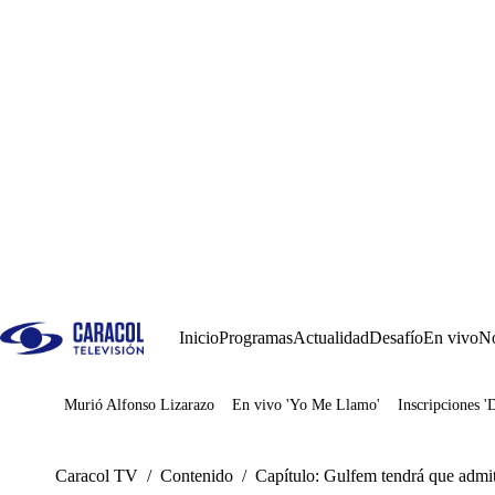
Inicio
Programas
Actualidad
Desafío
En vivo
No
Murió Alfonso Lizarazo
En vivo 'Yo Me Llamo'
Inscripciones '
Juegos
Caracol TV
/
Contenido
/
Capítulo: Gulfem tendrá que admi