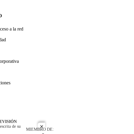
O
ceso a la red
idad
orporativa
ciones
EVISIÓN
escrita de su
close
MIEMBRO DE: