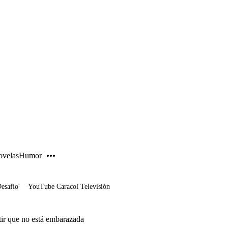
PUBLICIDAD
velas
Humor
Desafío'
YouTube Caracol Televisión
tir que no está embarazada