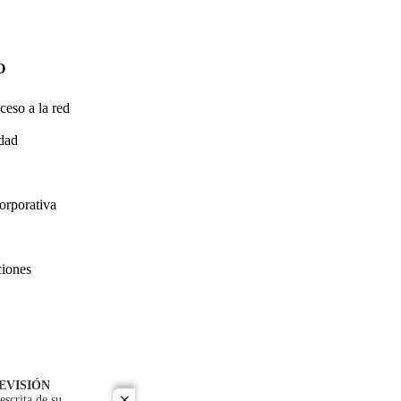
O
ceso a la red
idad
orporativa
ciones
EVISIÓN
escrita de su