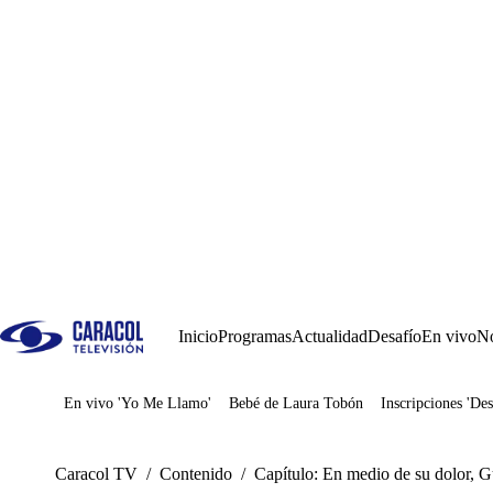
Inicio
Programas
Actualidad
Desafío
En vivo
No
En vivo 'Yo Me Llamo'
Bebé de Laura Tobón
Inscripciones 'Des
Juegos
Caracol TV
/
Contenido
/
Capítulo: En medio de su dolor, Gu