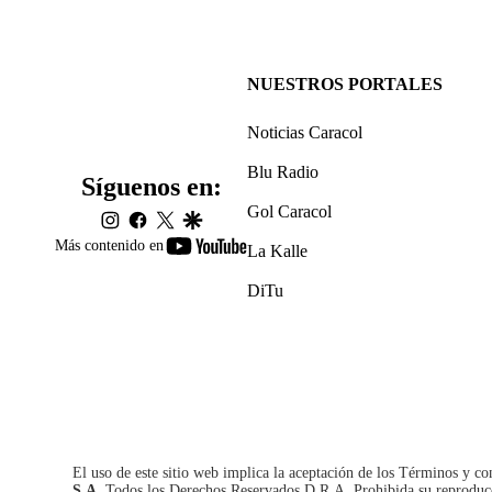
NUESTROS PORTALES
Noticias Caracol
Blu Radio
Síguenos en:
Gol Caracol
instagram
facebook
twitter
google
youtube-
Más contenido en
La Kalle
footer
DiTu
El uso de este sitio web implica la aceptación de los
Términos y co
S.A.
Todos los Derechos Reservados D.R.A. Prohibida su reproducció