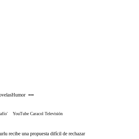
PUBLICIDAD
velas
Humor
afío'
YouTube Caracol Televisión
rlu recibe una propuesta difícil de rechazar