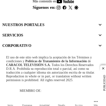
youtube-
Más contenido en
footer
instagram
facebook
twitter
google
Síguenos en:
NUESTROS PORTALES
SERVICIOS
CORPORATIVO
El uso de este sitio web implica la aceptación de los
Términos y
condiciones
y
Políticas de Tratamiento de la Información
de
CARACOL TELEVISIÓN S.A.
Todos los Derechos Reservados
D.R.A. Prohibida su reproducción total o parcial, así como su
cl
traducción a cualquier idioma sin autorización escrita de su titular.
Reproduction in whole or in part, or translation without written
PUBLICIDAD
permission is prohibited. All rights reserved 2025.
MIEMBRO DE:
Inicio
Programas
Actualidad
Desafío
En vivo
Más