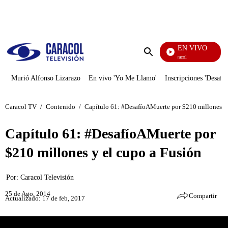
PUBLICIDAD
EN VIVO
Noticias Caracol
Enviar
búsqueda
Murió Alfonso Lizarazo
En vivo 'Yo Me Llamo'
Inscripciones 'Desafío
Caracol TV
/
Contenido
/
Capítulo 61: #DesafíoAMuerte por $210 millones y 
Capítulo 61: #DesafíoAMuerte por
$210 millones y el cupo a Fusión
Por:
Caracol Televisión
25 de Ago, 2014
Compartir
Actualizado: 17 de feb, 2017