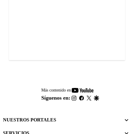
youtube-
Más contenido en
footer
instagram
facebook
twitter
google
Síguenos en:
NUESTROS PORTALES
SERVICIOS