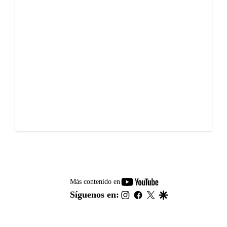
youtube-
Más contenido en
footer
instagram
facebook
twitter
google
Síguenos en: