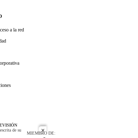
O
ceso a la red
idad
orporativa
ciones
EVISIÓN
escrita de su
close
MIEMBRO DE: