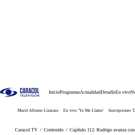
Inicio
Programas
Actualidad
Desafío
En vivo
No
Murió Alfonso Lizarazo
En vivo 'Yo Me Llamo'
Inscripciones '
Juegos
Caracol TV
/
Contenido
/
Capítulo 112: Rodrigo avanza con