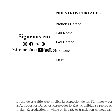
NUESTROS PORTALES
Noticias Caracol
Blu Radio
Síguenos en:
Gol Caracol
instagram
facebook
twitter
google
youtube-
Más contenido en
La Kalle
footer
DiTu
El uso de este sitio web implica la aceptación de los
Términos y co
S.A.
Todos los Derechos Reservados D.R.A. Prohibida su reproducció
titular. Reproduction in whole or in part, or translation without wri