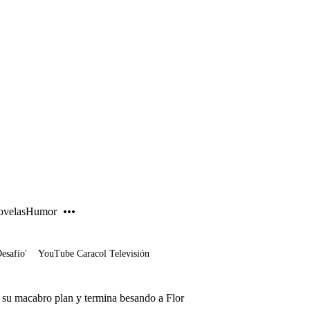
PUBLICIDAD
velas
Humor
Desafío'
YouTube Caracol Televisión
 su macabro plan y termina besando a Flor