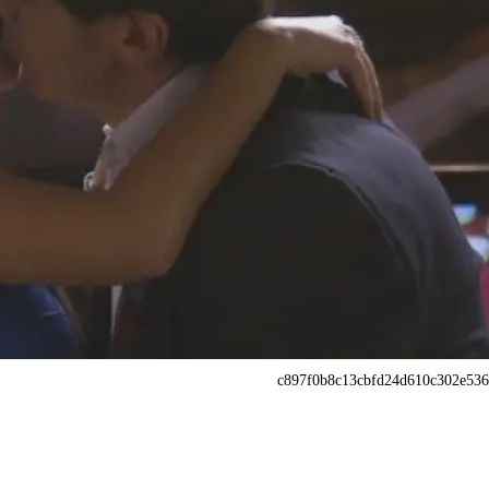
c897f0b8c13cbfd24d610c302e536