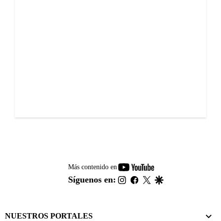
youtube-
Más contenido en
footer
instagram
facebook
twitter
google
Síguenos en:
NUESTROS PORTALES