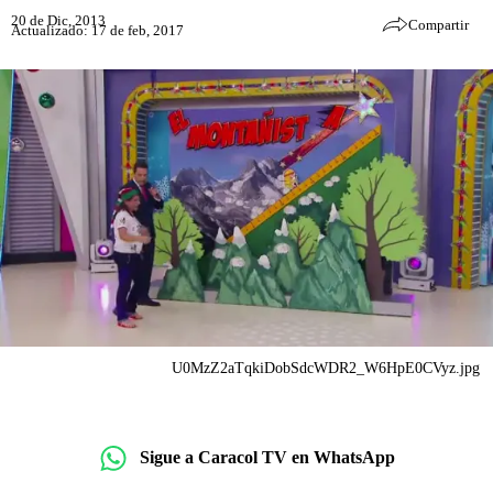
20 de Dic, 2013
Compartir
Actualizado: 17 de feb, 2017
U0MzZ2aTqkiDobSdcWDR2_W6HpE0CVyz.jpg
Sigue a Caracol TV en WhatsApp