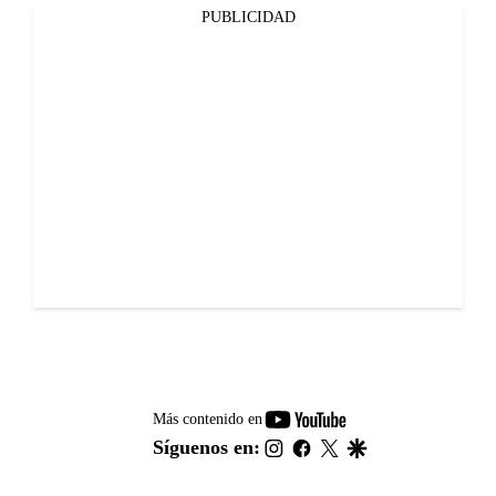
PUBLICIDAD
youtube-
Más contenido en
footer
instagram
facebook
twitter
google
Síguenos en: