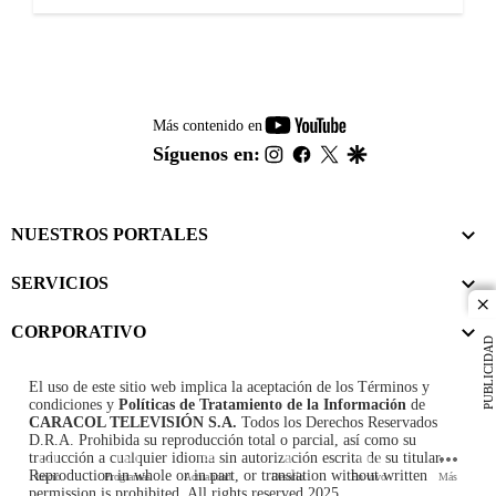
youtube-
Más contenido en
footer
instagram
facebook
twitter
google
Síguenos en:
NUESTROS PORTALES
SERVICIOS
cl
CORPORATIVO
PUBLICIDAD
El uso de este sitio web implica la aceptación de los
Términos y
condiciones
y
Políticas de Tratamiento de la Información
de
CARACOL TELEVISIÓN S.A.
Todos los Derechos Reservados
D.R.A. Prohibida su reproducción total o parcial, así como su
traducción a cualquier idioma sin autorización escrita de su titular.
Reproduction in whole or in part, or translation without written
Inicio
Programas
Actualidad
Desafío
En vivo
Más
permission is prohibited. All rights reserved 2025.