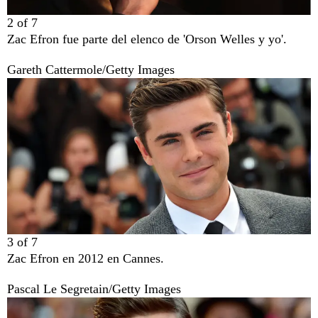
2
of
7
Zac Efron fue parte del elenco de 'Orson Welles y yo'.
Gareth Cattermole/Getty Images
3
of
7
Zac Efron en 2012 en Cannes.
Pascal Le Segretain/Getty Images