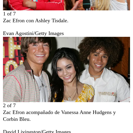
1
of
7
Zac Efron con Ashley Tisdale.
Evan Agostini/Getty Images
2
of
7
Zac Efron acompañado de Vanessa Anne Hudgens y
Corbin Bleu.
David Livingston/Getty Images