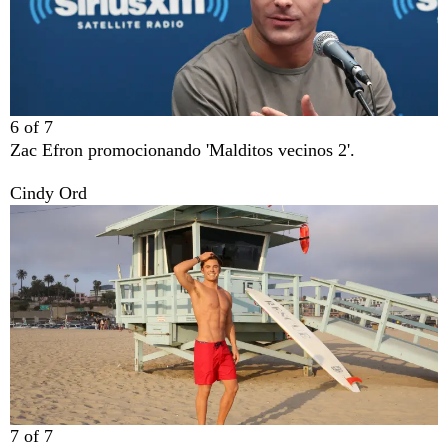
6
of
7
Zac Efron promocionando 'Malditos vecinos 2'.
Cindy Ord
7
of
7