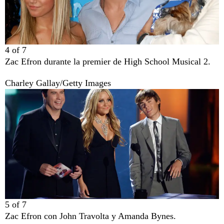
4
of
7
Zac Efron durante la premier de High School Musical 2.
Charley Gallay/Getty Images
5
of
7
Zac Efron con John Travolta y Amanda Bynes.