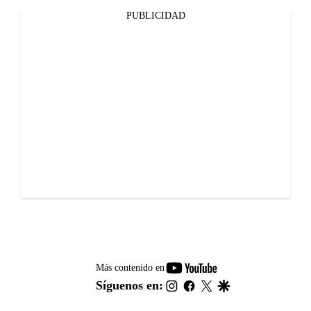
PUBLICIDAD
youtube-
Más contenido en
footer
instagram
facebook
twitter
google
Síguenos en: