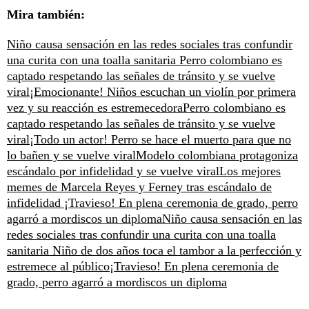
Mira también:
Niño causa sensación en las redes sociales tras confundir
una curita con una toalla sanitaria
Perro colombiano es
captado respetando las señales de tránsito y se vuelve
viral
¡Emocionante! Niños escuchan un violín por primera
vez y su reacción es estremecedora
Perro colombiano es
captado respetando las señales de tránsito y se vuelve
viral
¡Todo un actor! Perro se hace el muerto para que no
lo bañen y se vuelve viral
Modelo colombiana protagoniza
escándalo por infidelidad y se vuelve viral
Los mejores
memes de Marcela Reyes y Ferney tras escándalo de
infidelidad
¡Travieso! En plena ceremonia de grado, perro
agarró a mordiscos un diploma
Niño causa sensación en las
redes sociales tras confundir una curita con una toalla
sanitaria
Niño de dos años toca el tambor a la perfección y
estremece al público
¡Travieso! En plena ceremonia de
grado, perro agarró a mordiscos un diploma