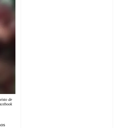
visto de
acebook
nos