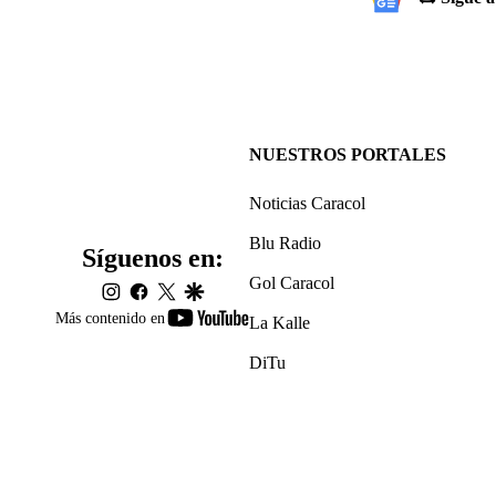
NUESTROS PORTALES
Noticias Caracol
Blu Radio
Síguenos en:
Gol Caracol
instagram
facebook
twitter
google
youtube-
Más contenido en
La Kalle
footer
DiTu