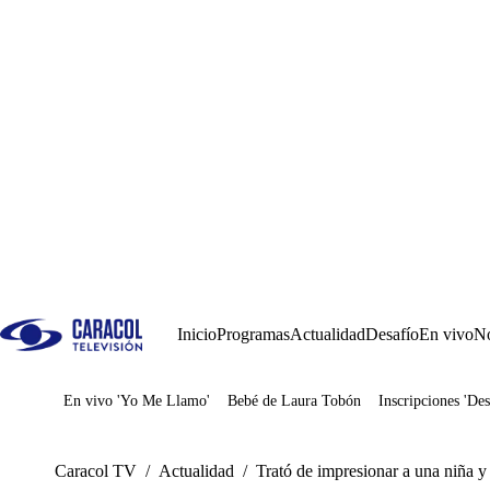
Inicio
Programas
Actualidad
Desafío
En vivo
No
En vivo 'Yo Me Llamo'
Bebé de Laura Tobón
Inscripciones 'Des
Juegos
Caracol TV
/
Actualidad
/
Trató de impresionar a una niña y