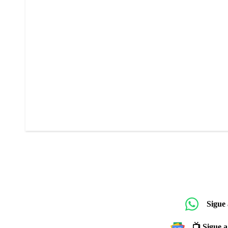
Sigue
📺 Sigue a