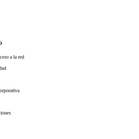
O
ceso a la red
idad
orporativa
ciones