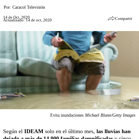
Por:
Caracol Televisión
14 de Oct, 2020
Compartir
Actualizado: 14 de oct, 2020
Evita inundaciones
Michael Blann/Getty Images
Según el
IDEAM
solo en el último mes,
las lluvias han
dejado a más de 14.000 familias damnificadas
y cinco