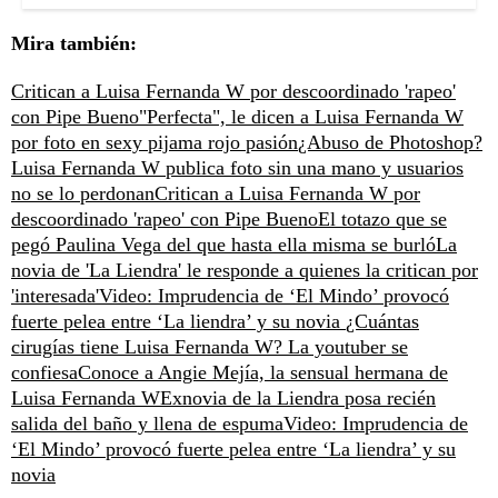
Mira también:
Critican a Luisa Fernanda W por descoordinado 'rapeo'
con Pipe Bueno
"Perfecta", le dicen a Luisa Fernanda W
por foto en sexy pijama rojo pasión
¿Abuso de Photoshop?
Luisa Fernanda W publica foto sin una mano y usuarios
no se lo perdonan
Critican a Luisa Fernanda W por
descoordinado 'rapeo' con Pipe Bueno
El totazo que se
pegó Paulina Vega del que hasta ella misma se burló
La
novia de 'La Liendra' le responde a quienes la critican por
'interesada'
Video: Imprudencia de ‘El Mindo’ provocó
fuerte pelea entre ‘La liendra’ y su novia
¿Cuántas
cirugías tiene Luisa Fernanda W? La youtuber se
confiesa
Conoce a Angie Mejía, la sensual hermana de
Luisa Fernanda W
Exnovia de la Liendra posa recién
salida del baño y llena de espuma
Video: Imprudencia de
‘El Mindo’ provocó fuerte pelea entre ‘La liendra’ y su
novia