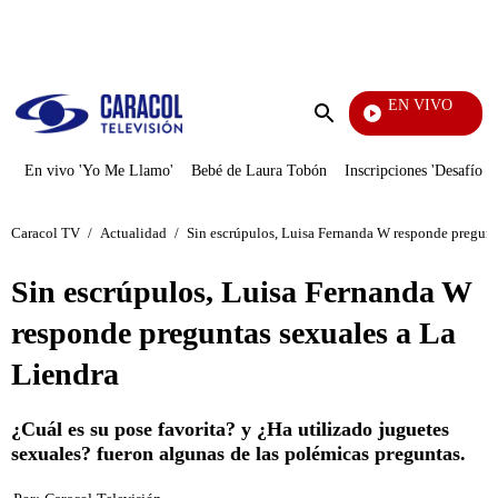
PUBLICIDAD
EN VIVO
También Caerás
Enviar
búsqueda
En vivo 'Yo Me Llamo'
Bebé de Laura Tobón
Inscripciones 'Desafío'
Caracol TV
/
Actualidad
/
Sin escrúpulos, Luisa Fernanda W responde pregunt
Sin escrúpulos, Luisa Fernanda W
responde preguntas sexuales a La
Liendra
¿Cuál es su pose favorita? y ¿Ha utilizado juguetes
sexuales? fueron algunas de las polémicas preguntas.