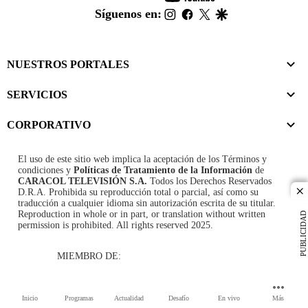
footer
instagram
facebook
twitter
google
Síguenos en:
NUESTROS PORTALES
SERVICIOS
CORPORATIVO
El uso de este sitio web implica la aceptación de los
Términos y
condiciones
y
Políticas de Tratamiento de la Información
de
CARACOL TELEVISIÓN S.A.
Todos los Derechos Reservados
D.R.A. Prohibida su reproducción total o parcial, así como su
cl
traducción a cualquier idioma sin autorización escrita de su titular.
Reproduction in whole or in part, or translation without written
PUBLICIDAD
permission is prohibited. All rights reserved 2025.
MIEMBRO DE:
Inicio
Programas
Actualidad
Desafío
En vivo
Más