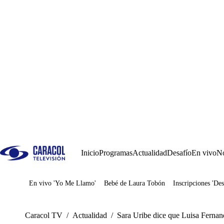
Inicio
Programas
Actualidad
Desafío
En vivo
No
En vivo 'Yo Me Llamo'
Bebé de Laura Tobón
Inscripciones 'Des
Juegos
Caracol TV
/
Actualidad
/
Sara Uribe dice que Luisa Fernan