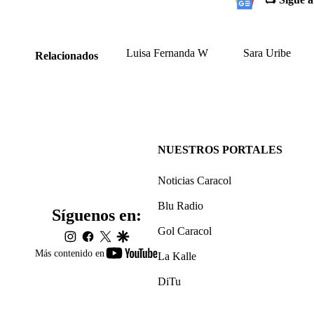
Luisa Fernanda W
Sara Uribe
Relacionados
NUESTROS PORTALES
Noticias Caracol
Blu Radio
Síguenos en:
Gol Caracol
instagram
facebook
twitter
google
youtube-
Más contenido en
La Kalle
footer
DiTu