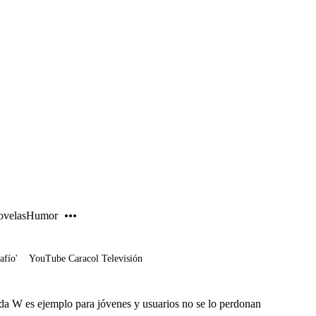
PUBLICIDAD
velas
Humor
afío'
YouTube Caracol Televisión
da W es ejemplo para jóvenes y usuarios no se lo perdonan