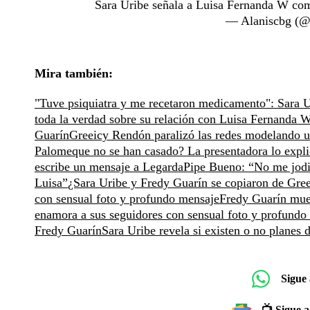
Sara Uribe señala a Luisa Fernanda W co
— Alaniscbg (@
Mira también:
"Tuve psiquiatra y me recetaron medicamento": Sara U
toda la verdad sobre su relación con Luisa Fernanda 
Guarín
Greeicy Rendón paralizó las redes modelando un
Palomeque no se han casado? La presentadora lo expli
escribe un mensaje a Legarda
Pipe Bueno: “No me jodi
Luisa”
¿Sara Uribe y Fredy Guarín se copiaron de Gr
con sensual foto y profundo mensaje
Fredy Guarín mues
enamora a sus seguidores con sensual foto y profundo
Fredy Guarín
Sara Uribe revela si existen o no planes
Sigue
📺 Sigue a