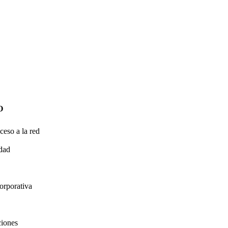
O
ceso a la red
idad
orporativa
ciones