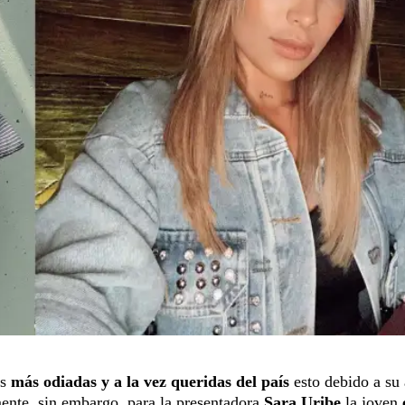
s
más odiadas y a la vez queridas del país
esto debido a su
ente, sin embargo, para la presentadora
Sara Uribe
la joven