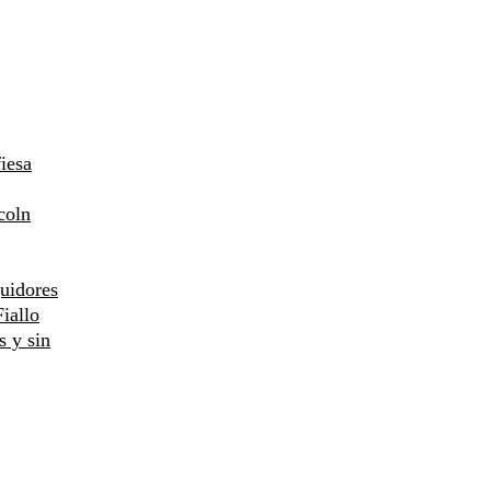
iesa
coln
uidores
iallo
s y sin