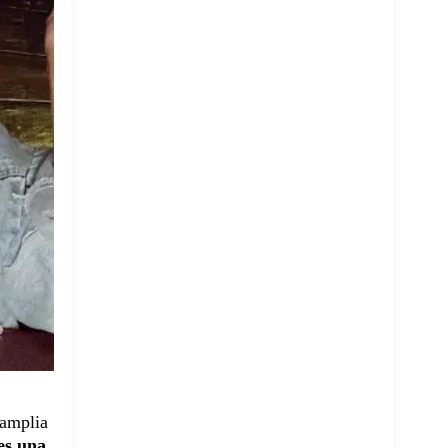
 amplia
es una