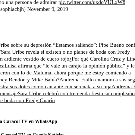
mo una persona de admirar
pic.twitter.com/uxdoVULxW8
sophiacbjh)
November 9, 2019
ribe sobre su depresión
“Estamos saliendo”: Pipe Bueno conf
W
Sara Uribe revela si existen o no planes de boda con Fredy
 ardiente vestido de cuero rojo
¿Por qué Carolina Cruz y Lin
ca
Luisa afirma que “le vale un carajo la opinión pública” y le
eron con lo de Maluma, ahora porque me estoy comiendo a
eeicy Rendón y Mike Bahía?
Andreina Fiallo enamora a sus seg
tra sus dotes como cantante con serenata a su hija
Andreina F
 mensaje
Sara Uribe celebró con tremenda fiesta su cumpleaño
 de boda con Fredy Guarín
 a Caracol TV en WhatsApp
 Caracol TV en Google Noticias.