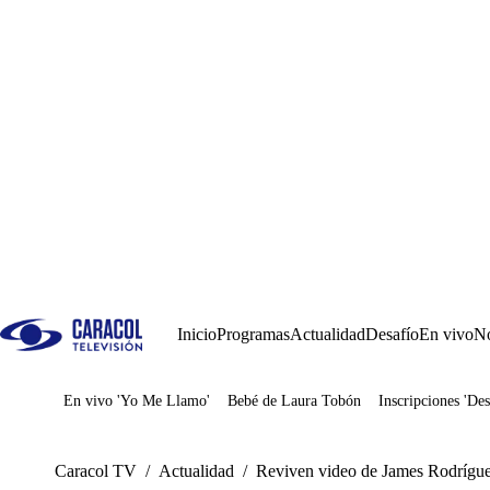
Inicio
Programas
Actualidad
Desafío
En vivo
No
En vivo 'Yo Me Llamo'
Bebé de Laura Tobón
Inscripciones 'Des
Juegos
Caracol TV
/
Actualidad
/
Reviven video de James Rodríguez