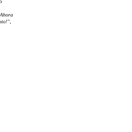
o
Ahora
nto!",