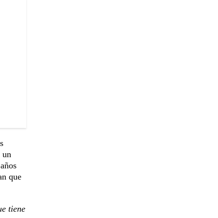
s
r un
 años
an que
ue tiene