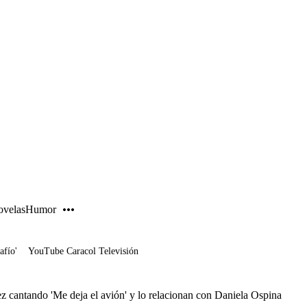
PUBLICIDAD
velas
Humor
afío'
YouTube Caracol Televisión
 cantando 'Me deja el avión' y lo relacionan con Daniela Ospina