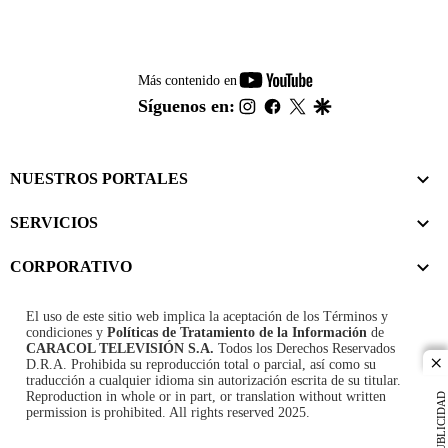
youtube-
Más contenido en
footer
instagram
facebook
twitter
google
Síguenos en:
NUESTROS PORTALES
SERVICIOS
CORPORATIVO
El uso de este sitio web implica la aceptación de los
Términos y
condiciones
y
Políticas de Tratamiento de la Información
de
CARACOL TELEVISIÓN S.A.
Todos los Derechos Reservados
D.R.A. Prohibida su reproducción total o parcial, así como su
cl
traducción a cualquier idioma sin autorización escrita de su titular.
Reproduction in whole or in part, or translation without written
PUBLICIDAD
permission is prohibited. All rights reserved 2025.