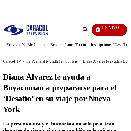
PUBLICIDAD
EN VIVO
Rafael Orozco
Enviar
búsqueda
En vivo 'Yo Me Llamo'
Bebé de Laura Tobón
Inscripciones 'Desafío'
Caracol TV
/
La Vuelta al Mundial en 80 risas
/
Diana Álvarez le ayuda a Boya
Diana Álvarez le ayuda a
Boyacoman a prepararse para el
‘Desafío’ en su viaje por Nueva
York
La presentadora y el humorista no solo practican
deportes de riesgo, sino que también se le miden a