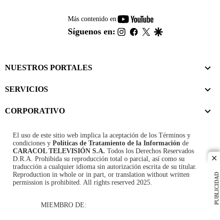
youtube-
Más contenido en
footer
instagram
facebook
twitter
google
Síguenos en:
NUESTROS PORTALES
SERVICIOS
CORPORATIVO
El uso de este sitio web implica la aceptación de los
Términos y
condiciones
y
Políticas de Tratamiento de la Información
de
CARACOL TELEVISIÓN S.A.
Todos los Derechos Reservados
D.R.A. Prohibida su reproducción total o parcial, así como su
cl
traducción a cualquier idioma sin autorización escrita de su titular.
Reproduction in whole or in part, or translation without written
PUBLICIDAD
permission is prohibited. All rights reserved 2025.
MIEMBRO DE: